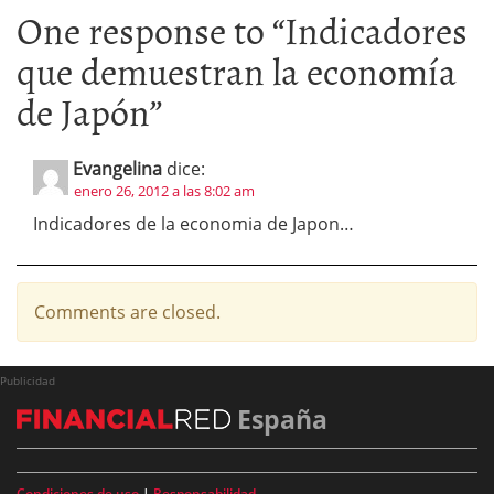
One response to “
Indicadores
que demuestran la economía
de Japón
”
Evangelina
dice:
enero 26, 2012 a las 8:02 am
Indicadores de la economia de Japon…
Comments are closed.
Publicidad
España
Condiciones de uso
|
Responsabilidad