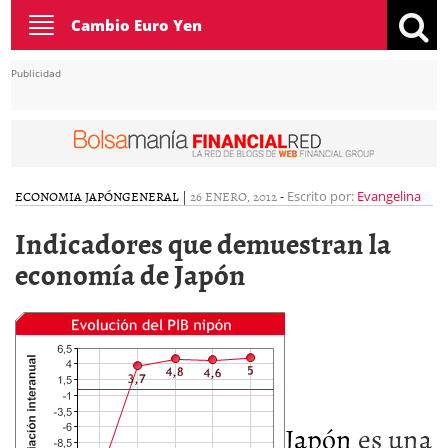
Toggle
Cambio Euro Yen
navigation
Publicidad
ECONOMIA JAPÓN
GENERAL
|
26 ENERO, 2012
-
Escrito por:
Evangelina
Indicadores que demuestran la
economía de Japón
Japón
es una