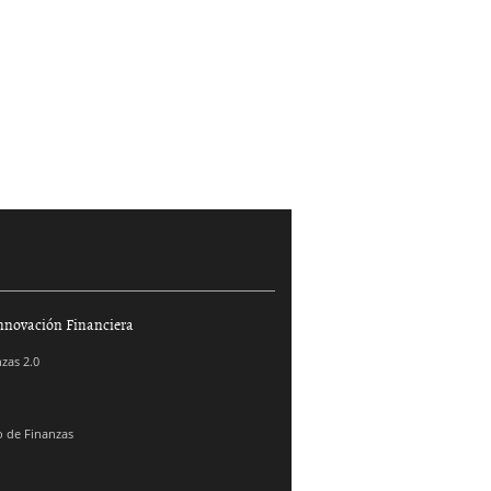
nnovación Financiera
zas 2.0
 de Finanzas