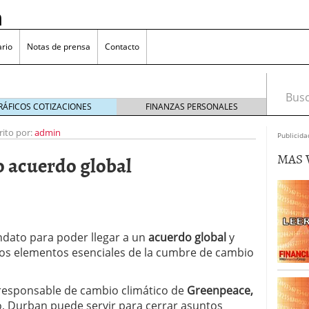
n
rio
Notas de prensa
Contacto
Busca
RÁFICOS COTIZACIONES
FINANZAS PERSONALES
rito por:
admin
Publicida
MAS 
o acuerdo global
omía japonesa hoy
octubre 25, 2024
medio en yenes en Japón en 2024?
octubre 11, 2024
l sector inmobiliario: causas y consideraciones
 oliva: ¿Por qué es más caro en España que en el
dato para poder llegar a un
acuerdo global
y
22, 2023
 los elementos esenciales de la cumbre de cambio
a responsable de cambio climático de
Greenpeace,
o, Durban puede servir para cerrar asuntos