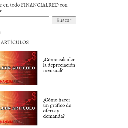
r en todo FINANCIALRED con
le
d
5 ARTÍCULOS
¿Cómo calcular
la depreciación
mensual?
¿Cómo hacer
un gráfico de
oferta y
demanda?