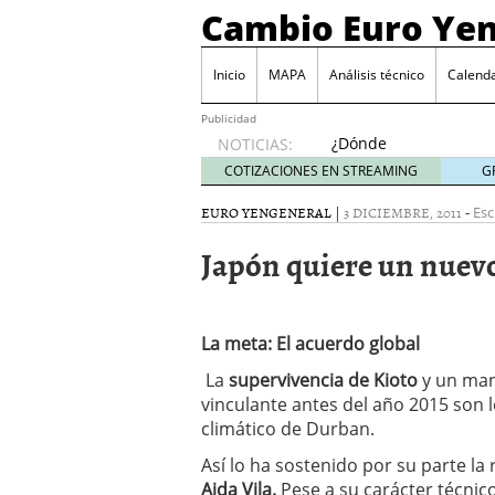
Cambio Euro Ye
Inicio
MAPA
Análisis técnico
Calenda
Publicidad
¿Dónde
NOTICIAS:
invertir
COTIZACIONES EN STREAMING
G
en
Japón?
EURO YEN
GENERAL
|
3 DICIEMBRE, 2011
-
Esc
octubre
Japón quiere un nuev
31, 2024
Los desafíos de la econ
¿Cuál es el salario pro
El declive continuado de
La meta: El acuerdo global
septiembre 26, 2023
El enigma del aceite de
La
supervivencia de Kioto
y un man
extranjero?
septiembre 
vinculante antes del año 2015 son
climático de Durban.
Así lo ha sostenido por su parte l
Aida Vila.
Pese a su carácter técnic