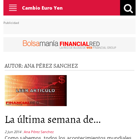
Toggle
Cambio Euro Yen
navigation
Publicidad
AUTOR:
ANA PÉREZ SANCHEZ
La última semana de...
2 Jun 2014
Ana Pérez Sanchez
Como sabemos, todos los acontecimientos mundiales