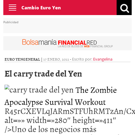
Toggle
Cambio Euro Yen
navigation
Publicidad
EURO YEN
GENERAL
|
17 ENERO, 2012
-
Escrito por:
Evangelina
El carry trade del Yen
The Zombie
Apocalypse Survival Workout
R45rCXEVLqJ