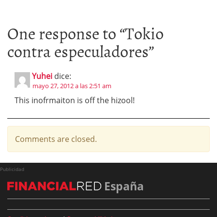
One response to “
Tokio
contra especuladores
”
Yuhei
dice:
mayo 27, 2012 a las 2:51 am
This inofrmaiton is off the hizool!
Comments are closed.
Publicidad
España