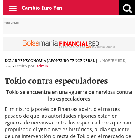
Toggle
Cambio Euro Yen
navigation
Publicidad
DOLAR YEN
ECONOMIA JAPÓN
EURO YEN
GENERAL
|
17 NOVIEMBRE,
2011
-
Escrito por:
admin
Tokio contra especuladores
Tokio se encuentra en una «guerra de nervios» contra
los especuladores
El ministro japonés de Finanzas advirtió el martes
pasado de que las autoridades nipones están en
«guerra de nervios» contra los especuladores que han
propulsado el
yen
a niveles históricos, al día siguiente
de una intervención directa de Tokio en el mercado de