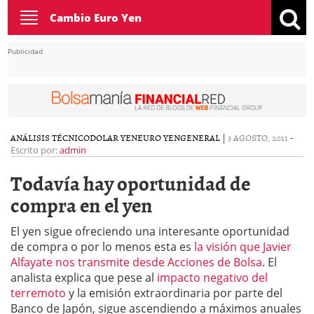
Toggle
Cambio Euro Yen
navigation
Publicidad
ANÁLISIS TÉCNICO
DOLAR YEN
EURO YEN
GENERAL
|
3 AGOSTO, 2011
-
Escrito por:
admin
Todavía hay oportunidad de
compra en el yen
El yen sigue ofreciendo una interesante oportunidad
de compra o por lo menos esta es
la visión que Javier
Alfayate nos transmite desde Acciones de Bolsa
. El
analista explica que pese al
impacto negativo del
terremoto
y la emisión extraordinaria por parte del
Banco de Japón, sigue ascendiendo a máximos anuales