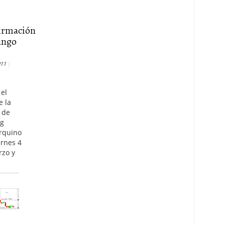
irmación
ango
011
el
e la
 de
ng
rquino
ernes 4
rzo y
r