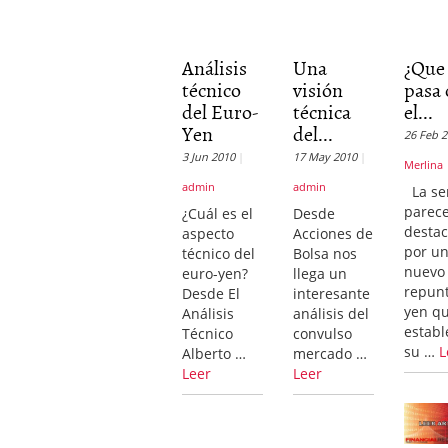
Análisis
Una
¿Que
técnico
visión
pasa
del Euro-
técnica
el...
Yen
del...
26 Feb 
3 Jun 2010
17 May 2010
Merlina
admin
admin
La s
parec
¿Cuál es el
Desde
desta
aspecto
Acciones de
por u
técnico del
Bolsa nos
nuevo
euro-yen?
llega un
repunt
Desde El
interesante
yen qu
Análisis
análisis del
establ
Técnico
convulso
su …
L
Alberto …
mercado …
Leer
Leer