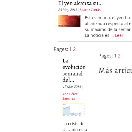
El yen alcanza su...
23 May 2013
Beatriz Currás
Esta semana, el yen ha
alcanzado respecto al 
su máximo de la seman
La noticia es …
Leer
Pages:
1
2
Pages:
1
2
La
evolución
Más artíc
semanal
del...
17 Mar 2014
Ana Pérez
Sanchez
La crisis de
Ucrania está