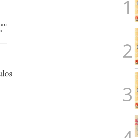
euro
a.
ulos