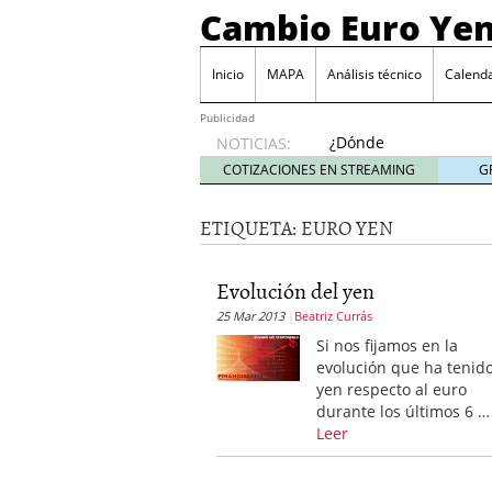
Cambio Euro Ye
Inicio
MAPA
Análisis técnico
Calenda
Publicidad
¿Dónde
NOTICIAS:
invertir
COTIZACIONES EN STREAMING
G
en
Japón?
ETIQUETA:
EURO YEN
octubre
31, 2024
Los desafíos de la econ
Evolución del yen
¿Cuál es el salario pro
25 Mar 2013
Beatriz Currás
El declive continuado de
septiembre 26, 2023
Si nos fijamos en la
El enigma del aceite de
evolución que ha tenido
extranjero?
septiembre 
yen respecto al euro
durante los últimos 6 …
Leer