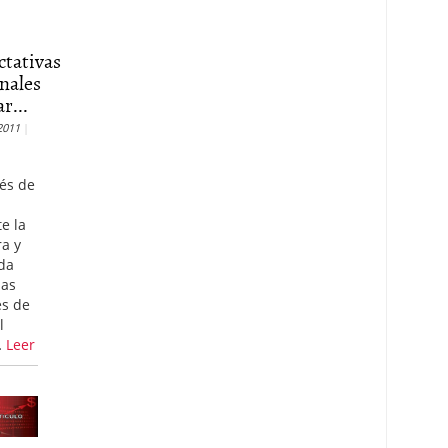
ctativas
nales
r...
2011
és de
e la
a y
da
as
es de
l
…
Leer