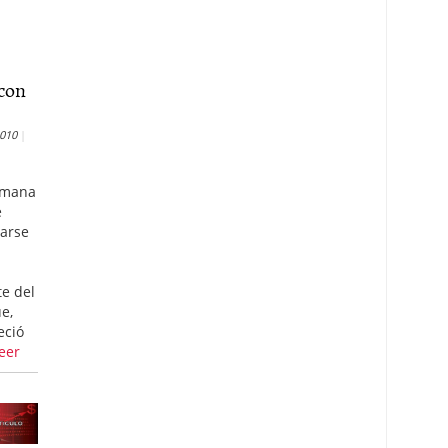
 con
2010
emana
e
carse
n
e del
e,
eció
eer