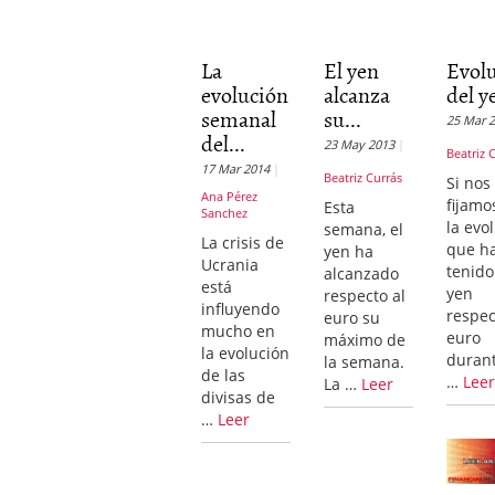
La
El yen
Evol
evolución
alcanza
del y
semanal
su...
25 Mar 
del...
23 May 2013
Beatriz 
17 Mar 2014
Beatriz Currás
Si nos
Ana Pérez
fijamo
Esta
Sanchez
la evo
semana, el
La crisis de
que h
yen ha
Ucrania
tenido
alcanzado
está
yen
respecto al
influyendo
respec
euro su
mucho en
euro
máximo de
la evolución
durant
la semana.
de las
…
Lee
La …
Leer
divisas de
…
Leer