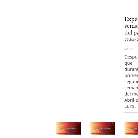
Expe
sema
del pa
16 May 
admin
Despu
que
durant
primer
segun
seman
del m
Abril e
Euro 