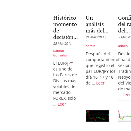
Histórico
Un
Conf
momento
análisis
del r
de
más del...
del...
decisión...
21 Mar 2011
9 Mar 2
25 Mar 2011
admin
admin
Ramon
Después del
Desde 
Gonzalez
comportamiento
final d
El EUR/JPY
que registro el
sesión
es uno de
par EUR/JPY los
Tradi
los Pares de
día 16, 17 y 18
Neoyo
Divisas mas
de …
Leer
del Vi
volátiles del
de ma
mercado
…
Lee
FOREX, solo
…
Leer