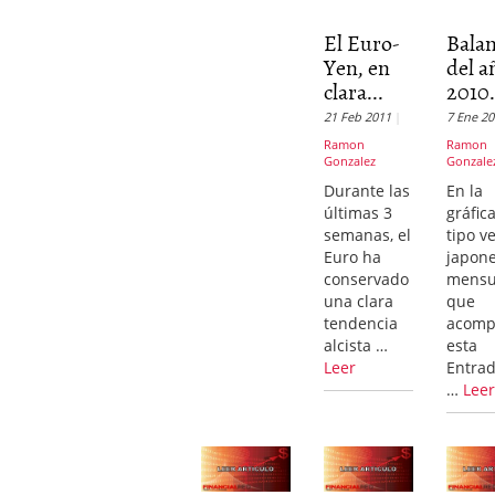
El Euro-
Bala
Yen, en
del a
clara...
2010.
21 Feb 2011
7 Ene 2
Ramon
Ramon
Gonzalez
Gonzale
Durante las
En la
últimas 3
gráfic
semanas, el
tipo v
Euro ha
japon
conservado
mensu
una clara
que
tendencia
acom
alcista …
esta
Leer
Entrad
…
Lee