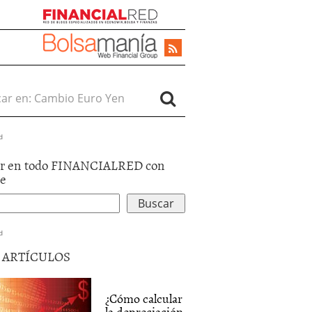
r en:
d
r en todo FINANCIALRED con
le
d
5 ARTÍCULOS
¿Cómo calcular
la depreciación