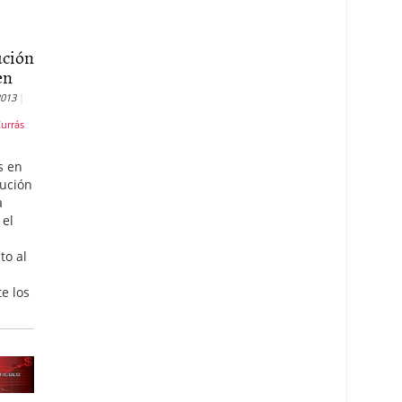
ución
en
2013
Currás
s en
lución
a
 el
to al
e los
r