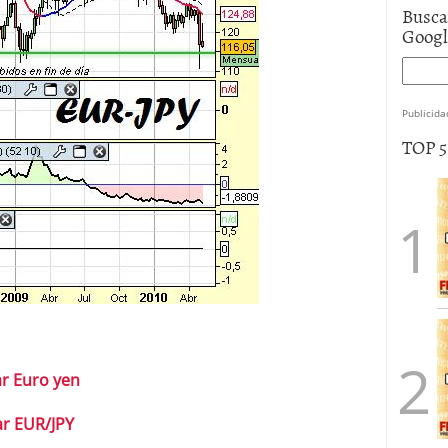
Busca
Goog
Publicida
TOP 
ar Euro yen
ar EUR/JPY