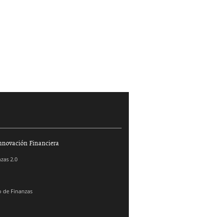
nnovación Financiera
zas 2.0
 de Finanzas