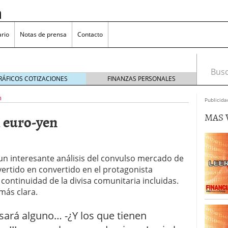
n
rio
Notas de prensa
Contacto
Busca
RÁFICOS COTIZACIONES
FINANZAS PERSONALES
n
Publicida
MAS 
l euro-yen
omía japonesa hoy
octubre 25, 2024
medio en yenes en Japón en 2024?
octubre 11, 2024
l sector inmobiliario: causas y consideraciones
un interesante análisis del convulso mercado de
 oliva: ¿Por qué es más caro en España que en el
nvertido en convertido en el protagonista
22, 2023
 continuidad de la divisa comunitaria incluidas.
 más clara.
sará alguno… -¿Y los que tienen