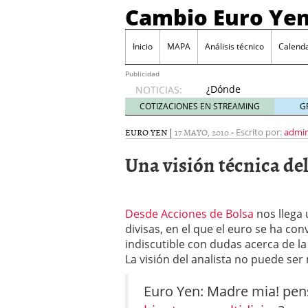
Cambio Euro Ye
Inicio
MAPA
Análisis técnico
Calenda
Publicidad
¿Dónde
NOTICIAS:
invertir
COTIZACIONES EN STREAMING
G
en
Japón?
EURO YEN
|
17 MAYO, 2010
-
Escrito por:
admi
octubre
Una visión técnica de
31, 2024
Los desafíos de la econ
¿Cuál es el salario pro
El declive continuado de
Desde Acciones de Bolsa
septiembre 26, 2023
nos llega 
El enigma del aceite de
divisas, en el que el euro se ha co
extranjero?
septiembre 
indiscutible con dudas acerca de la
La visión del analista no puede ser
Euro Yen: Madre mia! pen