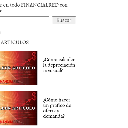
r en todo FINANCIALRED con
le
d
5 ARTÍCULOS
¿Cómo calcular
la depreciación
mensual?
¿Cómo hacer
un gráfico de
oferta y
demanda?