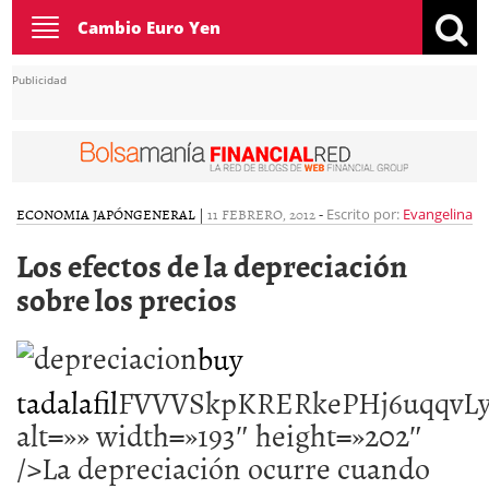
Toggle
Cambio Euro Yen
navigation
Publicidad
ECONOMIA JAPÓN
GENERAL
|
11 FEBRERO, 2012
-
Escrito por:
Evangelina
Los efectos de la depreciación
sobre los precios
buy
tadalafil
FVVVSkpKR