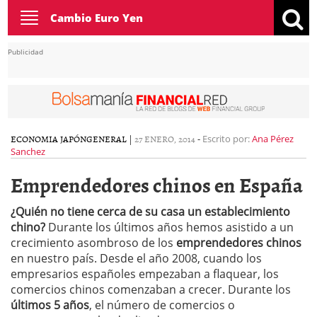
Toggle
Cambio Euro Yen
navigation
Publicidad
ECONOMIA JAPÓN
GENERAL
|
27 ENERO, 2014
-
Escrito por:
Ana Pérez
Sanchez
Emprendedores chinos en España
¿Quién no tiene cerca de su casa un establecimiento
chino?
Durante los últimos años hemos asistido a un
crecimiento asombroso de los
emprendedores chinos
en nuestro país. Desde el año 2008, cuando los
empresarios españoles empezaban a flaquear, los
comercios chinos comenzaban a crecer. Durante los
últimos 5 años
, el número de comercios o