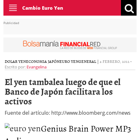
Toggle
Cambio Euro Yen
navigation
Publicidad
DOLAR YEN
ECONOMIA JAPÓN
EURO YEN
GENERAL
|
4 FEBRERO, 2012
-
Escrito por:
Evangelina
El yen tambalea luego de que el
Banco de Japón facilitara los
activos
Fuente del artículo: http://www.bloomberg.com/news
Genius Brain Power MP3