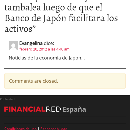
tambalea luego de que el
Banco de Japón facilitara los
activos
”
Evangelina
dice:
febrero 20, 2012 a las 4:40 am
Noticias de la economia de Japon…
Comments are closed.
Publicidad
España
Condiciones de uso
|
Responsabilidad