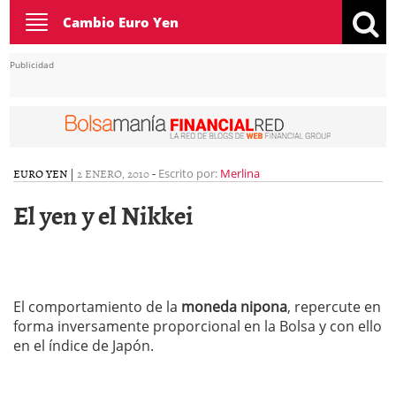
Toggle
Cambio Euro Yen
navigation
Publicidad
EURO YEN
|
2 ENERO, 2010
-
Escrito por:
Merlina
El yen y el Nikkei
El comportamiento de la
moneda nipona
, repercute en
forma inversamente proporcional en la Bolsa y con ello
en el índice de Japón.