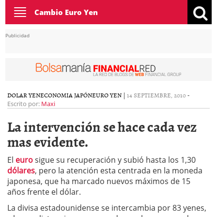
Toggle
Cambio Euro Yen
navigation
Publicidad
DOLAR YEN
ECONOMIA JAPÓN
EURO YEN
|
14 SEPTIEMBRE, 2010
-
Escrito por:
Maxi
La intervención se hace cada vez
mas evidente.
El
euro
sigue su recuperación y subió hasta los 1,30
dólares
, pero la atención esta centrada en la moneda
japonesa, que ha marcado nuevos máximos de 15
años frente el dólar.
La divisa estadounidense se intercambia por 83 yenes,