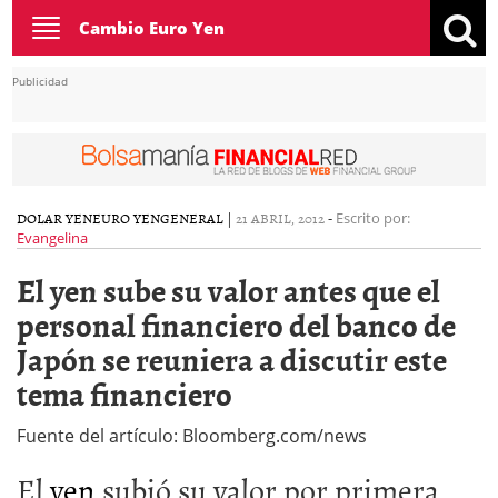
Toggle
Cambio Euro Yen
navigation
Publicidad
DOLAR YEN
EURO YEN
GENERAL
|
21 ABRIL, 2012
-
Escrito por:
Evangelina
El yen sube su valor antes que el
personal financiero del banco de
Japón se reuniera a discutir este
tema financiero
Fuente del artículo: Bloomberg.com/news
El
yen
subió su valor por primera