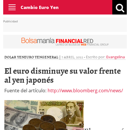
Toggle
Cambio Euro Yen
navigation
Publicidad
DOLAR YEN
EURO YEN
GENERAL
|
7 ABRIL, 2012
-
Escrito por:
Evangelina
El euro disminuye su valor frente
al yen japonés
Fuente del artículo:
http://www.bloomberg.com/news/