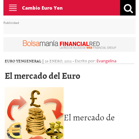
Toggle
Cambio Euro Yen
navigation
Publicidad
EURO YEN
GENERAL
|
29 ENERO, 2012
-
Escrito por:
Evangelina
El mercado del Euro
El mercado de