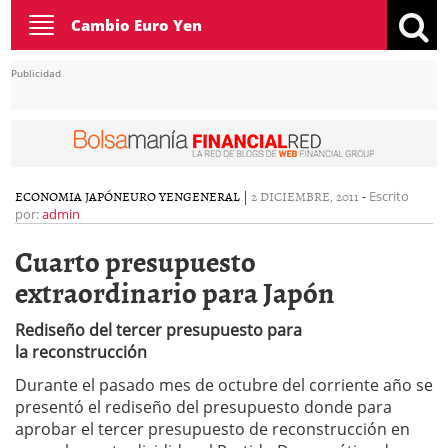
Toggle
Cambio Euro Yen
navigation
Publicidad
ECONOMIA JAPÓN
EURO YEN
GENERAL
|
2 DICIEMBRE, 2011
-
Escrito
por:
admin
Cuarto presupuesto
extraordinario para Japón
Rediseño del tercer presupuesto para
la reconstrucción
Durante el pasado mes de octubre del corriente año se
presentó el rediseño del presupuesto donde para
aprobar el tercer presupuesto de reconstrucción en