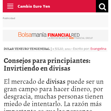
Toggle
Cambio Euro Yen
navigation
Publicidad
DOLAR YEN
EURO YEN
GENERAL
|
9 JULIO, 2012
-
Escrito por:
Evangelina
Consejos para principiantes:
Invirtiendo en divisas
El mercado de
divisas
puede ser un
gran campo para hacer dinero, por
desgracia, muchas personas tienen
miedo de intentarlo. La razón más
importante es que las personas