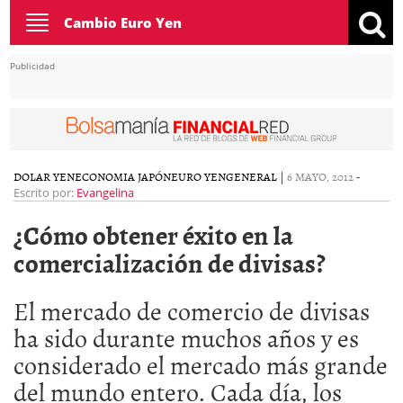
Toggle
Cambio Euro Yen
navigation
Publicidad
DOLAR YEN
ECONOMIA JAPÓN
EURO YEN
GENERAL
|
6 MAYO, 2012
-
Escrito por:
Evangelina
¿Cómo obtener éxito en la
comercialización de divisas?
El mercado de comercio de divisas
ha sido durante muchos años y es
considerado el mercado más grande
del mundo entero. Cada día, los