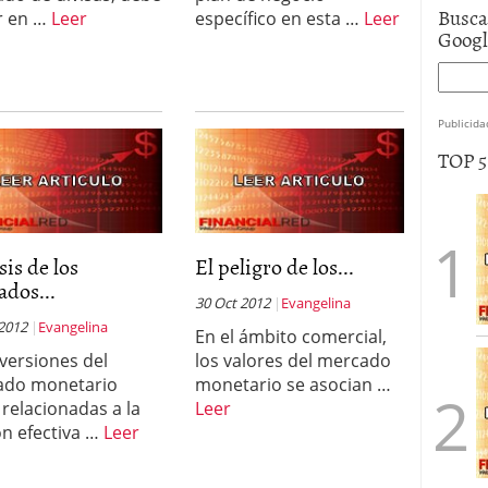
Busca
r en …
Leer
específico en esta …
Leer
Goog
Publicida
TOP 
sis de los
El peligro de los...
dos...
30 Oct 2012
Evangelina
 2012
Evangelina
En el ámbito comercial,
nversiones del
los valores del mercado
ado monetario
monetario se asocian …
 relacionadas a la
Leer
ón efectiva …
Leer