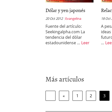
Dólar y yen japonés
Relac
20 Oct 2012
Evangelina
18 Oct
Fuente del artículo:
A pes
Seekingalpha.com La
ideas 
tendencia del dólar
futur
estadounidense …
Leer
…
Lee
Más artículos
«
1
2
3