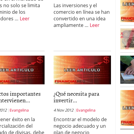
s no solo se limita
Las inversiones y el
minio de los
comercio en línea se han
adores …
Leer
convertido en una idea
ampliamente …
Leer
ctos importantes
¿Qué necesita para
ntervienen...
invertir...
2012
Evangelina
4 Nov 2012
Evangelina
tener éxito en la
Encontrar el modelo de
cialización del
negocio adecuado y un
do de divisas, debe
plan de negocio