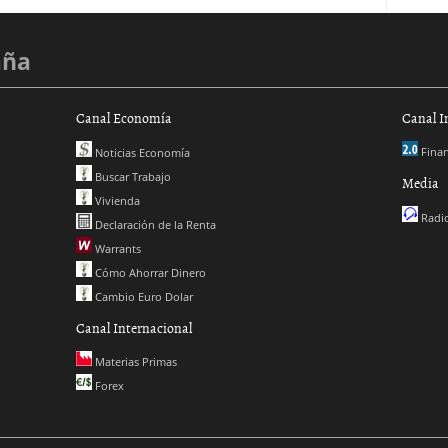
aña
Canal Economía
Canal I
Finan
Noticias Economía
Buscar Trabajo
Media
Vivienda
Radio
Declaración de la Renta
Warrants
Cómo Ahorrar Dinero
Cambio Euro Dolar
Canal Internacional
Materias Primas
Forex