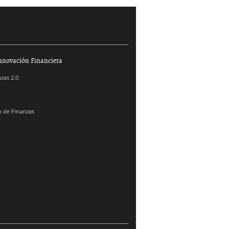
nnovación Financiera
zas 2.0
 de Finanzas