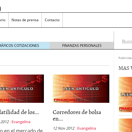
n
rio
Notas de prensa
Contacto
Busca
RÁFICOS COTIZACIONES
FINANZAS PERSONALES
Publicida
MAS 
omía japonesa hoy
octubre 25, 2024
medio en yenes en Japón en 2024?
octubre 11, 2024
l sector inmobiliario: causas y consideraciones
 oliva: ¿Por qué es más caro en España que en el
22, 2023
latilidad de los...
Corredores de bolsa
en...
 2012
Evangelina
12 Nov 2012
Evangelina
ito en el mercado de