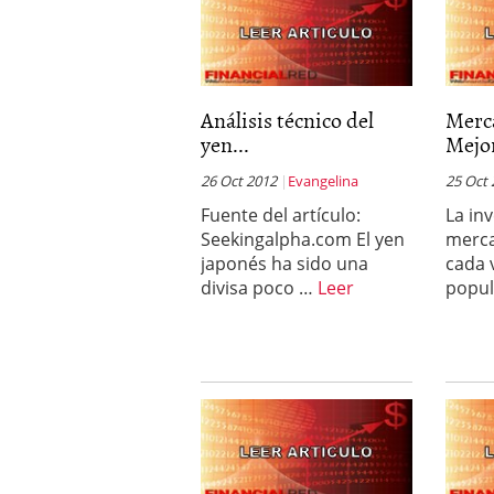
Análisis técnico del
Merca
yen...
Mejor
26 Oct 2012
Evangelina
25 Oct
Fuente del artículo:
La in
Seekingalpha.com El yen
merca
japonés ha sido una
cada 
divisa poco …
Leer
popul