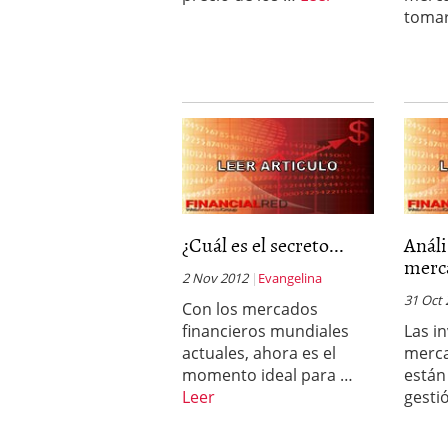
toma
¿Cuál es el secreto...
Análi
merca
2 Nov 2012
Evangelina
31 Oct
Con los mercados
financieros mundiales
Las i
actuales, ahora es el
merc
momento ideal para …
están
Leer
gesti