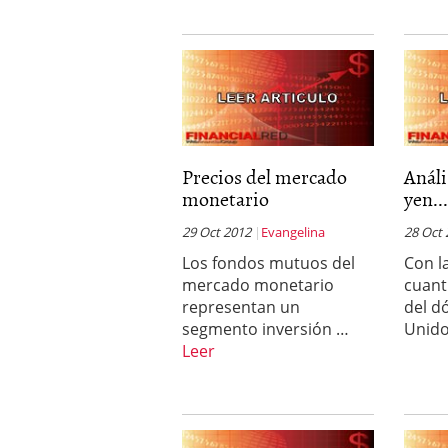
Precios del mercado
Análi
monetario
yen..
29 Oct 2012
Evangelina
28 Oct
Los fondos mutuos del
Con la
mercado monetario
cuant
representan un
del d
segmento inversión …
Unido
Leer