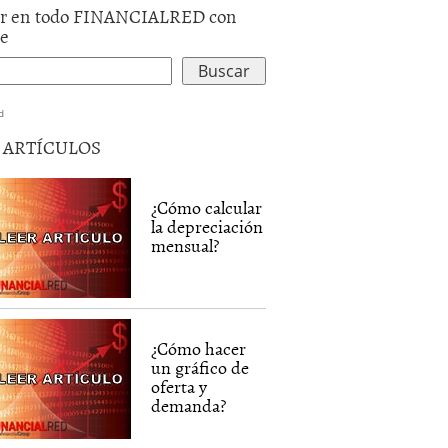
r en todo FINANCIALRED con
le
d
5 ARTÍCULOS
¿Cómo calcular
la depreciación
mensual?
¿Cómo hacer
un gráfico de
oferta y
demanda?