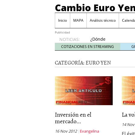
Cambio Euro Ye
Inicio
MAPA
Análisis técnico
Calenda
Publicidad
¿Dónde
NOTICIAS:
invertir
COTIZACIONES EN STREAMING
G
en
Japón?
CATEGORÍA:
EURO YEN
octubre
31, 2024
Los desafíos de la econ
¿Cuál es el salario pro
El declive continuado de
septiembre 26, 2023
El enigma del aceite de
extranjero?
septiembre 
Inversión en el
La vo
mercado...
14 Nov
16 Nov 2012
Evangelina
El éx