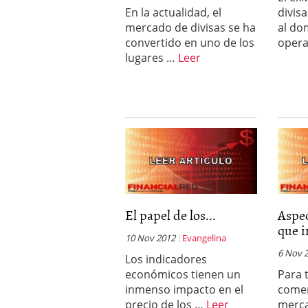
En la actualidad, el
divisa
mercado de divisas se ha
al do
convertido en uno de los
oper
lugares …
Leer
El papel de los...
Aspe
que i
10 Nov 2012
Evangelina
6 Nov 
Los indicadores
económicos tienen un
Para 
inmenso impacto en el
comer
precio de los …
Leer
merca