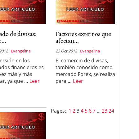
do de divisas:
Factores externos que
...
afectan...
 2012
Evangelina
23 Oct 2012
Evangelina
versión en los
El comercio de divisas,
dos financieros es
también conocido como
vez más y más
mercado Forex, se realiza
ar, ya que …
Leer
para …
Leer
Pages:
1
2
3
4
5
6
7
...
23
24