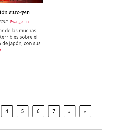
ión euro-yen
 2012
Evangelina
ar de las muchas
terribles sobre el
o de Japón, con sus
r
4
5
6
7
»
»