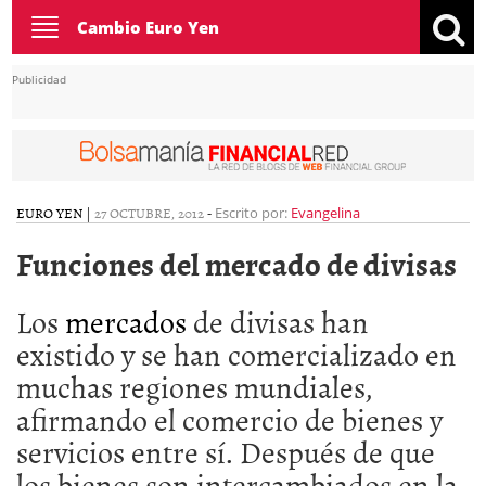
Toggle
Cambio Euro Yen
navigation
Publicidad
EURO YEN
|
27 OCTUBRE, 2012
-
Escrito por:
Evangelina
Funciones del mercado de divisas
Los
mercados
de divisas han
existido y se han comercializado en
muchas regiones mundiales,
afirmando el comercio de bienes y
servicios entre sí. Después de que
los bienes son intercambiados en la