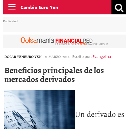
Toggle
Cambio Euro Yen
navigation
Publicidad
DOLAR YEN
EURO YEN
|
31 MARZO, 2012
-
Escrito por:
Evangelina
Beneficios principales de los
mercados derivados
Un derivado es