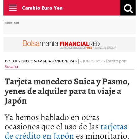
Toggle
Cambio Euro Yen
navigation
Publicidad
DOLAR YEN
ECONOMIA JAPÓN
GENERAL
|
4 JULIO, 2014
-
Escrito por:
Susana
Tarjeta monedero Suica y Pasmo,
yenes de alquiler para tu viaje a
Japón
Ya hemos hablado en otras
ocasiones que el uso de las
tarjetas
de crédito en Japón
es minoritario,