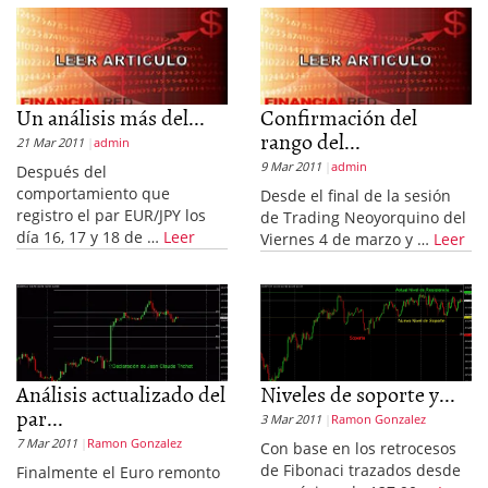
Un análisis más del...
Confirmación del
rango del...
21 Mar 2011
admin
9 Mar 2011
admin
Después del
comportamiento que
Desde el final de la sesión
registro el par EUR/JPY los
de Trading Neoyorquino del
día 16, 17 y 18 de …
Leer
Viernes 4 de marzo y …
Leer
Análisis actualizado del
Niveles de soporte y...
par...
3 Mar 2011
Ramon Gonzalez
7 Mar 2011
Ramon Gonzalez
Con base en los retrocesos
de Fibonaci trazados desde
Finalmente el Euro remonto