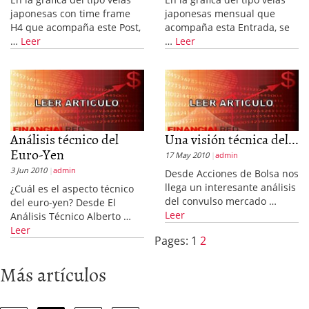
japonesas con time frame
japonesas mensual que
H4 que acompaña este Post,
acompaña esta Entrada, se
…
Leer
…
Leer
Análisis técnico del
Una visión técnica del...
Euro-Yen
17 May 2010
admin
3 Jun 2010
admin
Desde Acciones de Bolsa nos
llega un interesante análisis
¿Cuál es el aspecto técnico
del convulso mercado …
del euro-yen? Desde El
Leer
Análisis Técnico Alberto …
Leer
Pages:
1
2
Más artículos