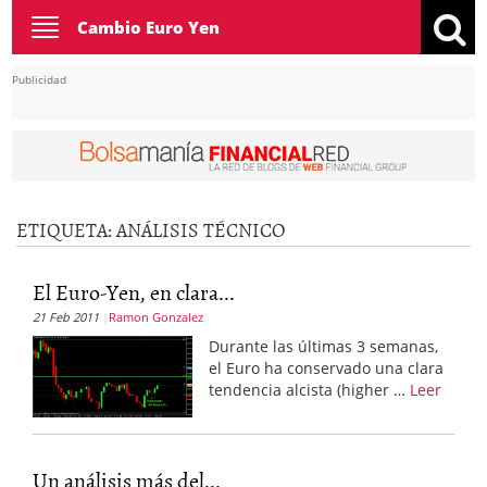
Toggle
Cambio Euro Yen
navigation
Publicidad
ETIQUETA:
ANÁLISIS TÉCNICO
El Euro-Yen, en clara...
21 Feb 2011
Ramon Gonzalez
Durante las últimas 3 semanas,
el Euro ha conservado una clara
tendencia alcista (higher …
Leer
Un análisis más del...