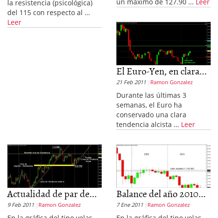
un máximo de 127.90 …
Leer
la resistencia (psicológica)
del 115 con respecto al …
Leer
El Euro-Yen, en clara...
21 Feb 2011
Ramon Gonzalez
Durante las últimas 3
semanas, el Euro ha
conservado una clara
tendencia alcista …
Leer
Actualidad de par de...
Balance del año 2010...
9 Feb 2011
Ramon Gonzalez
7 Ene 2011
Ramon Gonzalez
En la gráfica del tipo velas
En la gráfica del tipo velas