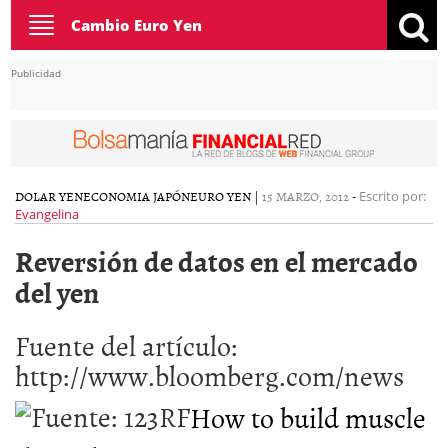
Toggle
Cambio Euro Yen
navigation
Publicidad
DOLAR YEN
ECONOMIA JAPÓN
EURO YEN
|
15 MARZO, 2012
-
Escrito por:
Evangelina
Reversión de datos en el mercado
del yen
Fuente del artículo:
http://www.bloomberg.com/news
How to build muscle