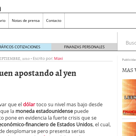
n
rio
Notas de prensa
Contacto
Busca
RÁFICOS COTIZACIONES
FINANZAS PERSONALES
SEPTIEMBRE, 2010
-
Escrito por:
Maxi
Publicida
MAS 
guen apostando al yen
omía japonesa hoy
octubre 25, 2024
medio en yenes en Japón en 2024?
octubre 11, 2024
l sector inmobiliario: causas y consideraciones
 oliva: ¿Por qué es más caro en España que en el
var que el
dólar
toco su nivel mas bajo desde
22, 2023
a que la
moneda estadounidense
puede
sto pone en evidencia la fuerte crisis que se
económico-financiero de Estados Unidos
, el cual,
 de desplomarse pero presenta serias