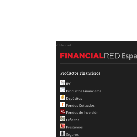
Publicidad
Esp
Productos Financieros
IPC
Productos Financieros
Depósitos
Fondos Cotizados
Fondos de Inversión
Créditos
Préstamos
Seguros