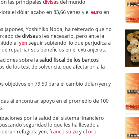
con las principales
divisas
del mundo.
iota el dólar acabo en 83,66 yenes y el
euro
en
as japones, Yoshihiko Noda, ha reiterado que no
ercado de
divisas
si es necesario, pero ante la
itido al
yen
seguir subiendo, lo que perjudica a
 de repatriar sus beneficios en el extranjeros.
aciones sobre la
salud fiscal de los bancos
os de los test de solvencia, que afectaron a la
.
s objetivos en 79,50 para el cambio dólar/yen y
adas al encontrar apoyo en el promedio de 100
s.
paciones por la salud del sistema financiero
 buscando seguridad lo que les ha llevado a
ideran refugios: yen,
franco suizo
y el
oro
.