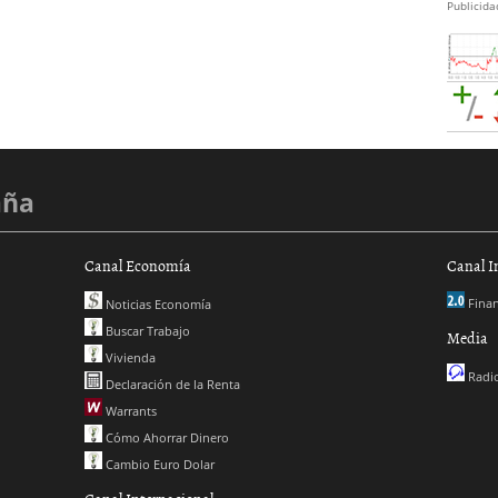
Publicida
aña
Canal Economía
Canal I
Finan
Noticias Economía
Buscar Trabajo
Media
Vivienda
Radio
Declaración de la Renta
Warrants
Cómo Ahorrar Dinero
Cambio Euro Dolar