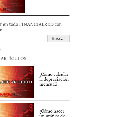
r en todo FINANCIALRED con
le
d
5 ARTÍCULOS
¿Cómo calcular
la depreciación
mensual?
¿Cómo hacer
un gráfico de