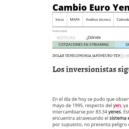
Cambio Euro Ye
Inicio
MAPA
Análisis técnico
Calenda
Publicidad
¿Dónde
NOTICIAS:
invertir
COTIZACIONES EN STREAMING
G
en
Japón?
DOLAR YEN
ECONOMIA JAPÓN
EURO YEN
|
9 
octubre
Los inversionistas si
31, 2024
Los desafíos de la econ
¿Cuál es el salario pro
El declive continuado de
septiembre 26, 2023
El enigma del aceite de
En el día de hoy se pudo que obser
extranjero?
septiembre 
mayo de 1995, respecto del
yen
, y
intercambiarse por 83.34
yenes
. E
encuentra atravesando el
sistema 
por supuesto, no presenta peligro