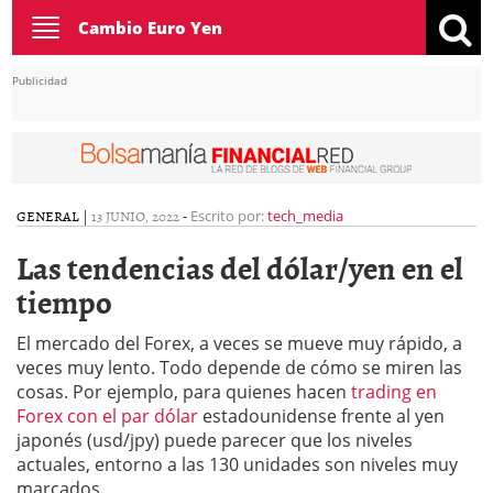
Toggle
Cambio Euro Yen
navigation
Publicidad
GENERAL
|
13 JUNIO, 2022
-
Escrito por:
tech_media
Las tendencias del dólar/yen en el
tiempo
El mercado del Forex, a veces se mueve muy rápido, a
veces muy lento. Todo depende de cómo se miren las
cosas. Por ejemplo, para quienes hacen
trading en
Forex con el par dólar
estadounidense frente al yen
japonés (usd/jpy) puede parecer que los niveles
actuales, entorno a las 130 unidades son niveles muy
marcados.