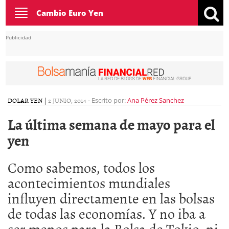
Toggle
Cambio Euro Yen
navigation
Publicidad
DOLAR YEN
|
2 JUNIO, 2014
-
Escrito por:
Ana Pérez Sanchez
La última semana de mayo para el
yen
Como sabemos, todos los
acontecimientos mundiales
influyen directamente en las bolsas
de todas las economías. Y no iba a
ser menos para la Bolsa de Tokio, ni