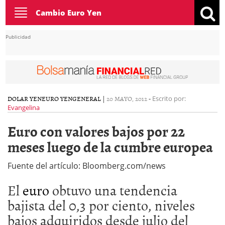
Toggle
Cambio Euro Yen
navigation
Publicidad
DOLAR YEN
EURO YEN
GENERAL
|
20 MAYO, 2012
-
Escrito por:
Evangelina
Euro con valores bajos por 22
meses luego de la cumbre europea
Fuente del artículo: Bloomberg.com/news
El
euro
obtuvo una tendencia
bajista del 0,3 por ciento, niveles
bajos adquiridos desde julio del