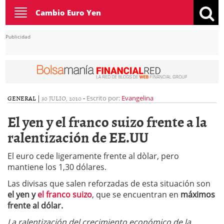
Toggle
Cambio Euro Yen
navigation
Publicidad
GENERAL
|
30 JULIO, 2010
-
Escrito por:
Evangelina
El yen y el franco suizo frente a la
ralentización de EE.UU
El euro cede ligeramente frente al dòlar, pero
mantiene los 1,30 dólares.
Las divisas que salen reforzadas de esta situación son
el yen y
el franco suizo
, que se encuentran en
máximos
frente al dólar.
La ralentización del crecimiento económico de la