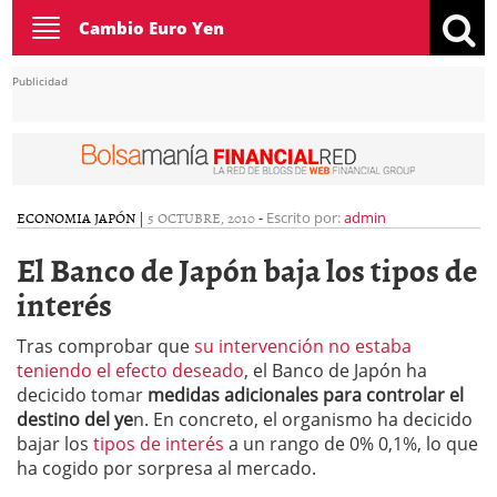
Toggle
Cambio Euro Yen
navigation
Publicidad
ECONOMIA JAPÓN
|
5 OCTUBRE, 2010
-
Escrito por:
admin
El Banco de Japón baja los tipos de
interés
Tras comprobar que
su intervención no estaba
teniendo el efecto deseado
, el Banco de Japón ha
decicido tomar
medidas adicionales para controlar el
destino del ye
n. En concreto, el organismo ha decicido
bajar los
tipos de interés
a un rango de 0% 0,1%, lo que
ha cogido por sorpresa al mercado.