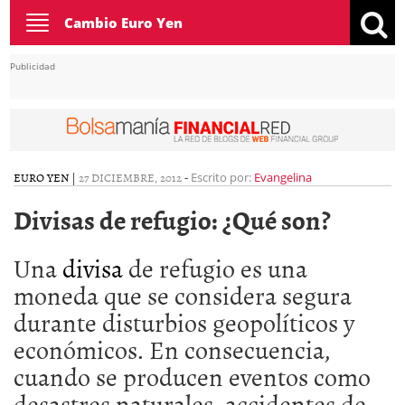
Toggle
Cambio Euro Yen
navigation
Publicidad
EURO YEN
|
27 DICIEMBRE, 2012
-
Escrito por:
Evangelina
Divisas de refugio: ¿Qué son?
Una
divisa
de refugio es una
moneda que se considera segura
durante disturbios geopolíticos y
económicos. En consecuencia,
cuando se producen eventos como
desastres naturales, accidentes de