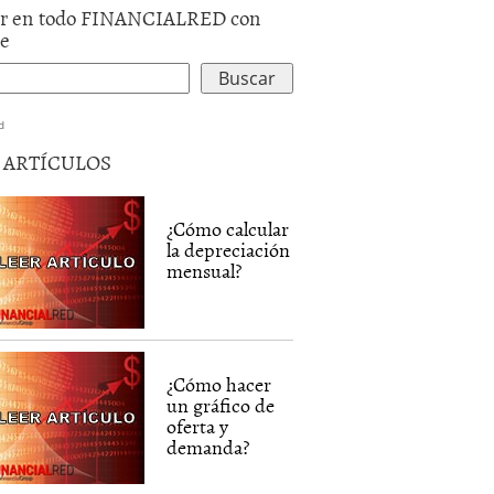
r en todo FINANCIALRED con
le
d
5 ARTÍCULOS
¿Cómo calcular
la depreciación
mensual?
¿Cómo hacer
un gráfico de
oferta y
demanda?