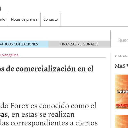
n
rio
Notas de prensa
Contacto
Busca
RÁFICOS COTIZACIONES
FINANZAS PERSONALES
Evangelina
Publicida
MAS 
 de comercialización en el
omía japonesa hoy
octubre 25, 2024
medio en yenes en Japón en 2024?
octubre 11, 2024
l sector inmobiliario: causas y consideraciones
 oliva: ¿Por qué es más caro en España que en el
22, 2023
do Forex es conocido como el
sas
, en estas se realizan
as correspondientes a ciertos