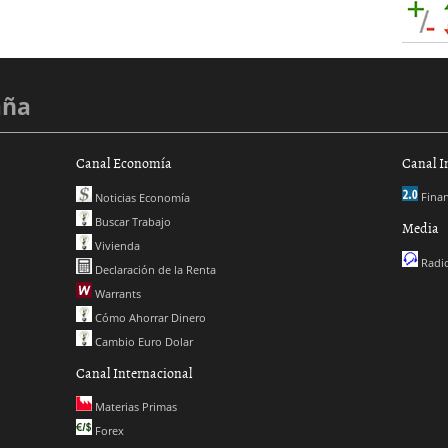
aña
Canal Economía
Canal I
Finan
Noticias Economía
Buscar Trabajo
Media
Vivienda
Radio
Declaración de la Renta
Warrants
Cómo Ahorrar Dinero
Cambio Euro Dolar
Canal Internacional
Materias Primas
Forex