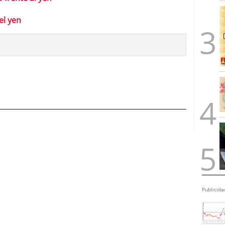
el yen
Publicida