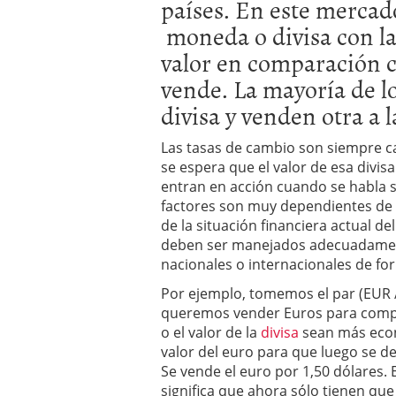
países. En este mercad
moneda o divisa con l
valor en comparación co
vende. La mayoría de 
divisa y venden otra a l
Las tasas de cambio son siempre ca
se espera que el valor de esa divi
entran en acción cuando se habla so
factores son muy dependientes de 
de la situación financiera actual d
deben ser manejados adecuadamente 
nacionales o internacionales de fo
Por ejemplo, tomemos el par (EUR / 
queremos vender Euros para compr
o el valor de la
divisa
sean más econ
valor del euro para que luego se d
Se vende el euro por 1,50 dólares. 
significa que ahora sólo tienen que