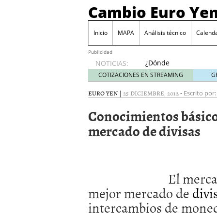
Cambio Euro Ye
Inicio
MAPA
Análisis técnico
Calenda
Publicidad
¿Dónde
NOTICIAS:
invertir
COTIZACIONES EN STREAMING
G
en
Japón?
EURO YEN
|
25 DICIEMBRE, 2012
-
Escrito por:
octubre
Conocimientos básicos
31, 2024
Los desafíos de la econ
mercado de divisas
¿Cuál es el salario pro
El declive continuado de
septiembre 26, 2023
El enigma del aceite de
extranjero?
septiembre 
El merca
mejor mercado de
divi
intercambios de moned