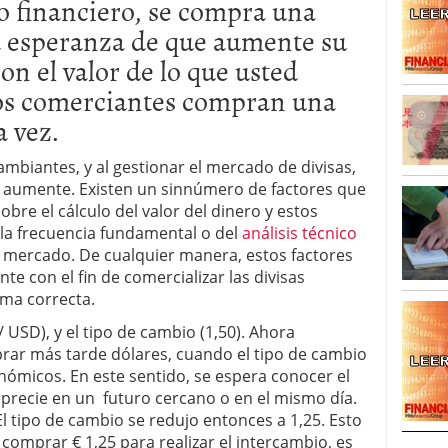
o financiero, se compra una
a esperanza de que aumente su
n el valor de lo que usted
los comerciantes compran una
a vez.
mbiantes, y al gestionar el mercado de divisas,
sa aumente. Existen un sinnúmero de factores que
bre el cálculo del valor del dinero y estos
la frecuencia fundamental o del
análisis técnico
el mercado. De cualquier manera, estos factores
con el fin de comercializar las divisas
rma correcta.
USD), y el tipo de cambio (1,50). Ahora
ar más tarde dólares, cuando el tipo de cambio
ómicos. En este sentido, se espera conocer el
eprecie en un futuro cercano o en el mismo día.
El tipo de cambio se redujo entonces a 1,25. Esto
 comprar € 1,25 para realizar el intercambio, es