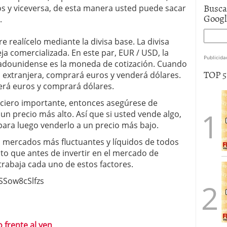
Busca
os y viceversa, de esta manera usted puede sacar
Goog
.
re realícelo mediante la divisa base. La divisa
eja comercializada. En este par, EUR / USD, la
Publicida
estadounidense es la moneda de cotización. Cuando
TOP 
extranjera, comprará euros y venderá dólares.
rá euros y comprará dólares.
nciero importante, entonces asegúrese de
un precio más alto. Así que si usted vende algo,
para luego venderlo a un precio más bajo.
s mercados más fluctuantes y líquidos de todos
sto que antes de invertir en el mercado de
rabaja cada uno de estos factores.
SSow8cSlfzs
 frente al yen