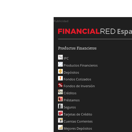
Publicidad
Esp
Productos Financieros
IPC
Productos Financieros
Depósitos
Fondos Cotizados
Fondos de Inversión
Créditos
Préstamos
Seguros
Tarjetas de Crédito
Cuentas Corrientes
Mejores Depósitos