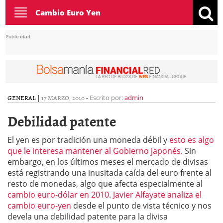
Toggle
Cambio Euro Yen
navigation
Publicidad
GENERAL
|
17 MARZO, 2010
-
Escrito por:
admin
Debilidad patente
El yen es por tradición una moneda débil y
esto es algo
que le interesa mantener al Gobierno japonés
. Sin
embargo, en los últimos meses el mercado de divisas
está registrando una inusitada caída del euro frente al
resto de monedas, algo que afecta especialmente al
cambio euro-dólar en 2010
.
Javier Alfayate analiza el
cambio euro-yen
desde el punto de vista técnico y nos
devela una debilidad patente para la divisa