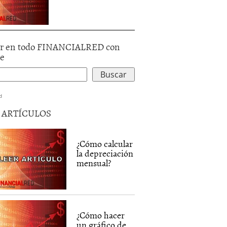
r en todo FINANCIALRED con
le
d
5 ARTÍCULOS
¿Cómo calcular
la depreciación
mensual?
¿Cómo hacer
un gráfico de