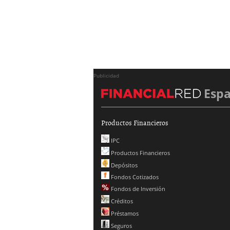
Publicidad
Esp
Productos Financieros
IPC
Productos Financieros
Depósitos
Fondos Cotizados
Fondos de Inversión
Créditos
Préstamos
Seguros