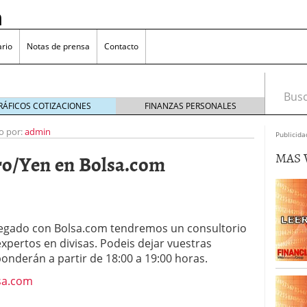
n
rio
Notas de prensa
Contacto
Busca
RÁFICOS COTIZACIONES
FINANZAS PERSONALES
o por:
admin
Publicida
MAS 
ro/Yen en Bolsa.com
omía japonesa hoy
octubre 25, 2024
medio en yenes en Japón en 2024?
octubre 11, 2024
l sector inmobiliario: causas y consideraciones
 oliva: ¿Por qué es más caro en España que en el
legado con Bolsa.com tendremos un consultorio
22, 2023
pertos en divisas. Podeis dejar vuestras
onderán a partir de 18:00 a 19:00 horas.
sa.com