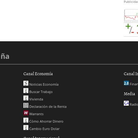
Publicida
aña
Canal Economía
Canal I
Finan
Noticias Economía
Buscar Trabajo
Media
Vivienda
Radio
Declaración de la Renta
Warrants
Cómo Ahorrar Dinero
Cambio Euro Dolar