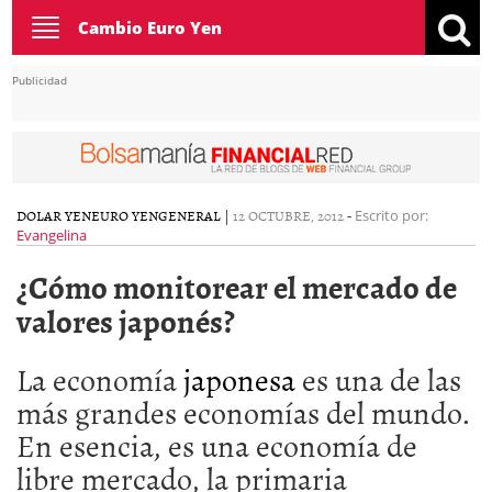
Toggle
Cambio Euro Yen
navigation
Publicidad
DOLAR YEN
EURO YEN
GENERAL
|
12 OCTUBRE, 2012
-
Escrito por:
Evangelina
¿Cómo monitorear el mercado de
valores japonés?
La economía
japonesa
es una de las
más grandes economías del mundo.
En esencia, es una economía de
libre mercado, la primaria