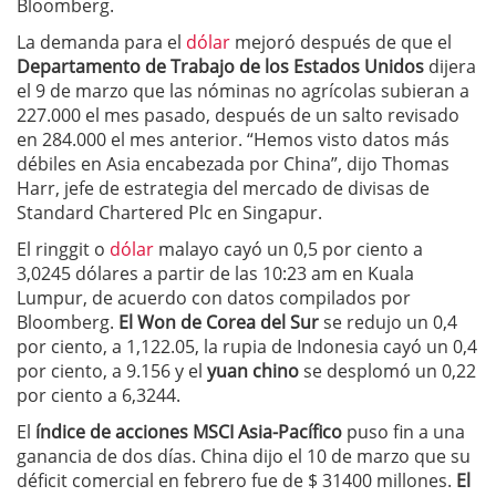
Bloomberg.
La demanda para el
dólar
mejoró después de que el
Departamento de Trabajo de los Estados Unidos
dijera
el 9 de marzo que las nóminas no agrícolas subieran a
227.000 el mes pasado, después de un salto revisado
en 284.000 el mes anterior. “Hemos visto datos más
débiles en Asia encabezada por China”, dijo Thomas
Harr, jefe de estrategia del mercado de divisas de
Standard Chartered Plc en Singapur.
El ringgit o
dólar
malayo cayó un 0,5 por ciento a
3,0245 dólares a partir de las 10:23 am en Kuala
Lumpur, de acuerdo con datos compilados por
Bloomberg.
El Won de Corea del Sur
se redujo un 0,4
por ciento, a 1,122.05, la rupia de Indonesia cayó un 0,4
por ciento, a 9.156 y el
yuan chino
se desplomó un 0,22
por ciento a 6,3244.
El
índice de acciones MSCI Asia-Pacífico
puso fin a una
ganancia de dos días. China dijo el 10 de marzo que su
déficit comercial en febrero fue de $ 31400 millones.
El