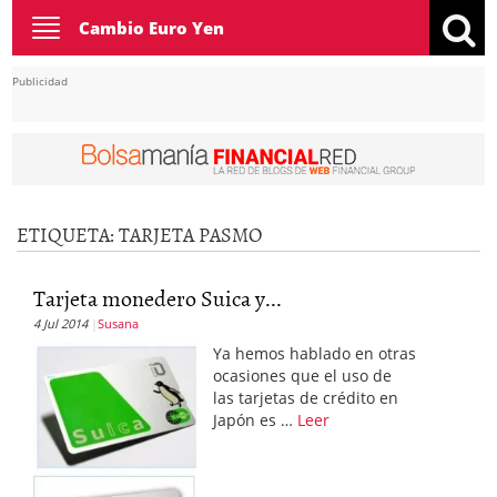
Toggle
Cambio Euro Yen
navigation
Publicidad
ETIQUETA:
TARJETA PASMO
Tarjeta monedero Suica y...
4 Jul 2014
Susana
Ya hemos hablado en otras
ocasiones que el uso de
las tarjetas de crédito en
Japón es …
Leer