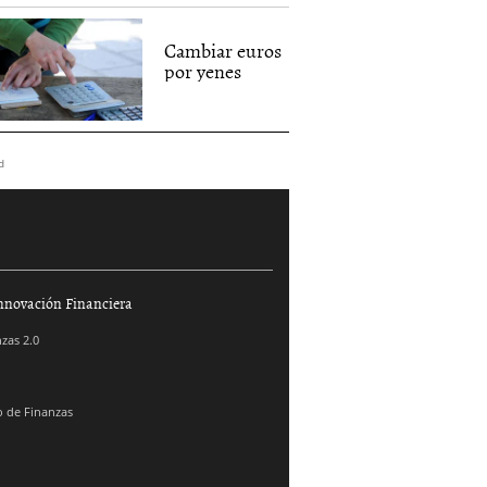
Cambiar euros
por yenes
d
nnovación Financiera
zas 2.0
 de Finanzas