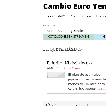
Cambio Euro Ye
Inicio
MAPA
Análisis técnico
Calenda
Publicidad
¿Dónde
NOTICIAS:
invertir
COTIZACIONES EN STREAMING
G
en
Japón?
ETIQUETA:
MÁXIMO
octubre
31, 2024
Los desafíos de la econ
El índice Nikkei alcanza...
¿Cuál es el salario pro
24 Abr 2013
Beatriz Currás
El declive continuado de
septiembre 26, 2023
El plan de estímulos
El enigma del aceite de
japonés lleva en march
extranjero?
septiembre 
menos de un mes pero 
se ven los buenos …
Le