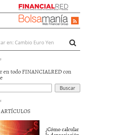
r en:
d
r en todo FINANCIALRED con
le
d
5 ARTÍCULOS
¿Cómo calcular
la depreciación