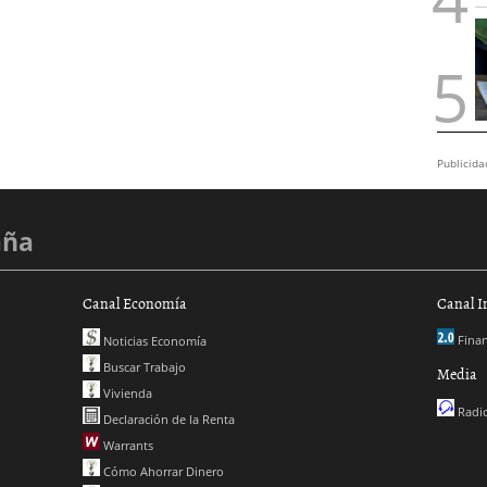
Publicida
aña
Canal Economía
Canal I
Finan
Noticias Economía
Buscar Trabajo
Media
Vivienda
Radio
Declaración de la Renta
Warrants
Cómo Ahorrar Dinero