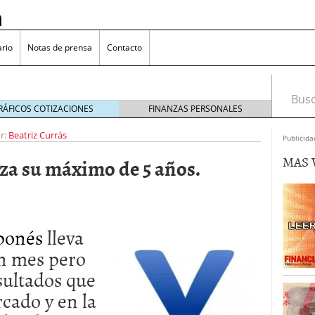
n
rio
Notas de prensa
Contacto
Busca
RÁFICOS COTIZACIONES
FINANZAS PERSONALES
r:
Beatriz Currás
Publicida
MAS 
nza su máximo de 5 años.
omía japonesa hoy
octubre 25, 2024
medio en yenes en Japón en 2024?
octubre 11, 2024
l sector inmobiliario: causas y consideraciones
aponés
lleva
 oliva: ¿Por qué es más caro en España que en el
22, 2023
n mes pero
sultados que
cado y en la