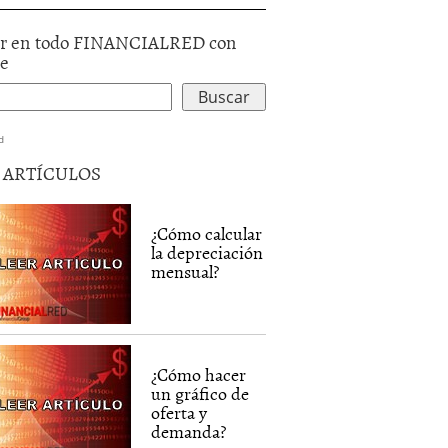
r en todo FINANCIALRED con
le
d
5 ARTÍCULOS
¿Cómo calcular
la depreciación
mensual?
¿Cómo hacer
un gráfico de
oferta y
demanda?