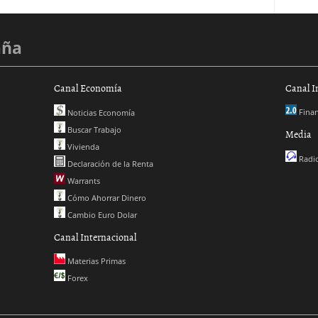
aña
Canal Economía
Canal I
Finan
Noticias Economía
Buscar Trabajo
Media
Vivienda
Radio
Declaración de la Renta
Warrants
Cómo Ahorrar Dinero
Cambio Euro Dolar
Canal Internacional
Materias Primas
Forex