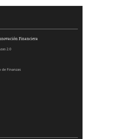
nnovación Financiera
zas 2.0
 de Finanzas