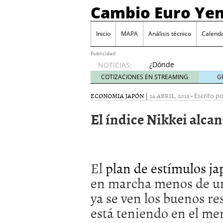
Cambio Euro Ye
Inicio
MAPA
Análisis técnico
Calenda
Publicidad
¿Dónde
NOTICIAS:
invertir
COTIZACIONES EN STREAMING
G
en
Japón?
ECONOMIA JAPÓN
|
24 ABRIL, 2013
-
Escrito po
octubre
El índice Nikkei alca
31, 2024
Los desafíos de la econ
¿Cuál es el salario pro
El declive continuado de
septiembre 26, 2023
El
plan de estímulos j
El enigma del aceite de
extranjero?
septiembre 
en marcha menos de u
ya se ven los buenos re
está teniendo en el mer