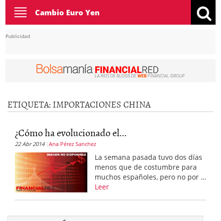
Toggle
Cambio Euro Yen
navigation
Publicidad
ETIQUETA:
IMPORTACIONES CHINA
¿Cómo ha evolucionado el...
22 Abr 2014
Ana Pérez Sanchez
La semana pasada tuvo dos días
menos que de costumbre para
muchos españoles, pero no por …
Leer