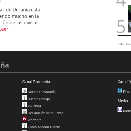
z
isis de Ucrania está
yendo mucho en la
ción de las divisas
Leer
Publicida
aña
Canal Economía
Canal I
Finan
Noticias Economía
Buscar Trabajo
Media
Vivienda
Radio
Declaración de la Renta
Warrants
Cómo Ahorrar Dinero