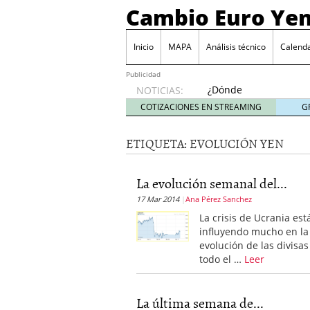
Cambio Euro Ye
Inicio
MAPA
Análisis técnico
Calenda
Publicidad
¿Dónde
NOTICIAS:
invertir
COTIZACIONES EN STREAMING
G
en
Japón?
ETIQUETA:
EVOLUCIÓN YEN
octubre
31, 2024
Los desafíos de la econ
La evolución semanal del...
¿Cuál es el salario pro
17 Mar 2014
Ana Pérez Sanchez
El declive continuado de
septiembre 26, 2023
La crisis de Ucrania est
El enigma del aceite de
influyendo mucho en la
extranjero?
septiembre 
evolución de las divisas
todo el …
Leer
La última semana de...