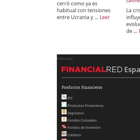
Sanche
cerró como ya es
habitual con tensiones
La cr
entre Ucrania y …
Leer
influ
evolu
de …
Publicidad
Esp
Productos Financieros
IPC
Productos Financieros
Depósitos
Fondos Cotizados
Fondos de Inversión
Créditos