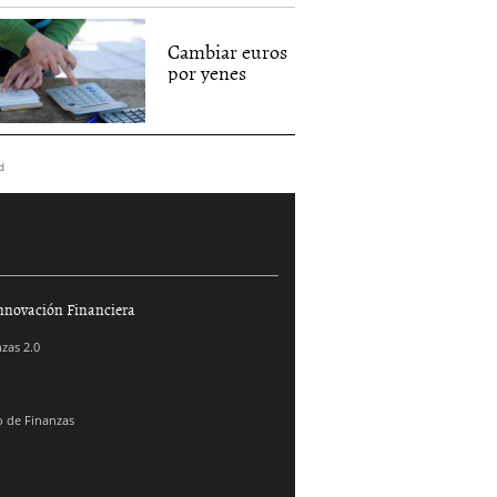
Cambiar euros
por yenes
d
nnovación Financiera
zas 2.0
 de Finanzas