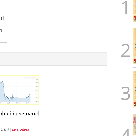
al
on …
olución semanal
 2014
Ana Pérez