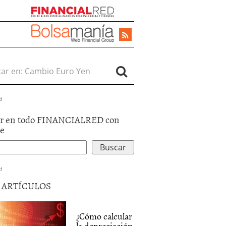
r en:
d
r en todo FINANCIALRED con
le
d
5 ARTÍCULOS
¿Cómo calcular
la depreciación