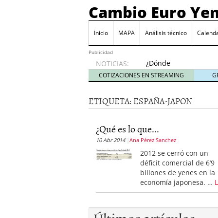
Cambio Euro Ye
Inicio
MAPA
Análisis técnico
Calenda
Publicidad
¿Dónde
NOTICIAS:
invertir
COTIZACIONES EN STREAMING
G
en
Japón?
ETIQUETA:
ESPAÑA-JAPON
octubre
31, 2024
Los desafíos de la econ
¿Qué es lo que...
¿Cuál es el salario pro
10 Abr 2014
Ana Pérez Sanchez
El declive continuado de
septiembre 26, 2023
2012 se cerró con un
El enigma del aceite de
déficit comercial de 6’9
extranjero?
septiembre 
billones de yenes en la
economía japonesa. …