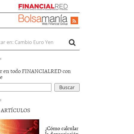
r en:
d
r en todo FINANCIALRED con
le
d
5 ARTÍCULOS
¿Cómo calcular
la depreciación