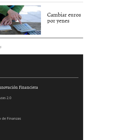
Cambiar euros
por yenes
d
nnovación Financiera
zas 2.0
 de Finanzas