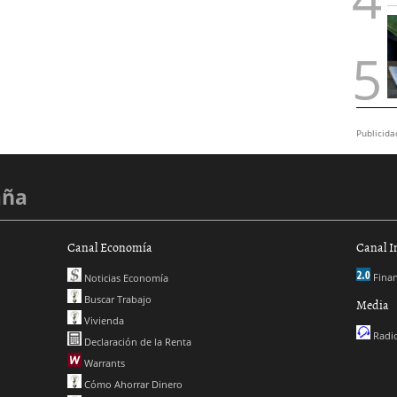
Publicida
aña
Canal Economía
Canal I
Finan
Noticias Economía
Buscar Trabajo
Media
Vivienda
Radio
Declaración de la Renta
Warrants
Cómo Ahorrar Dinero