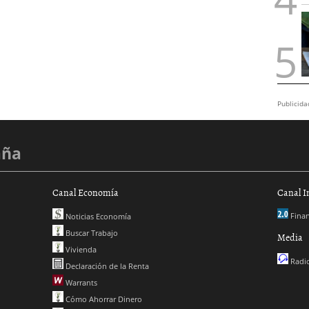
Publicida
aña
Canal Economía
Canal I
Finan
Noticias Economía
Buscar Trabajo
Media
Vivienda
Radio
Declaración de la Renta
Warrants
Cómo Ahorrar Dinero