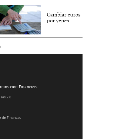
Cambiar euros
por yenes
d
nnovación Financiera
zas 2.0
 de Finanzas