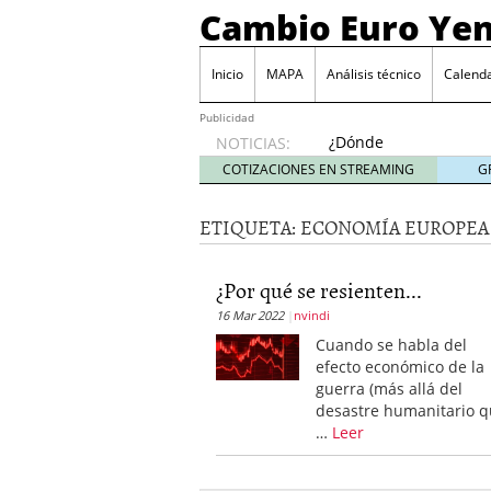
Cambio Euro Ye
Inicio
MAPA
Análisis técnico
Calenda
Publicidad
¿Dónde
NOTICIAS:
invertir
COTIZACIONES EN STREAMING
G
en
Japón?
ETIQUETA:
ECONOMÍA EUROPEA
octubre
31, 2024
Los desafíos de la econ
¿Por qué se resienten...
¿Cuál es el salario pro
16 Mar 2022
nvindi
El declive continuado de
septiembre 26, 2023
Cuando se habla del
El enigma del aceite de
efecto económico de la
extranjero?
septiembre 
guerra (más allá del
desastre humanitario 
…
Leer