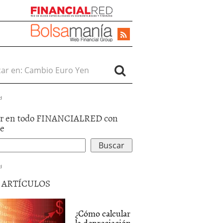
r en:
d
r en todo FINANCIALRED con
le
d
5 ARTÍCULOS
¿Cómo calcular
la depreciación