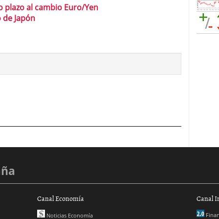
 plazo al cambio Euro/Yen
 de Japón
aña
Canal Economía
Canal I
Finan
Noticias Economía