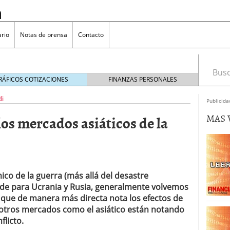
n
rio
Notas de prensa
Contacto
Busca
RÁFICOS COTIZACIONES
FINANZAS PERSONALES
di
Publicida
MAS 
los mercados asiáticos de la
omía japonesa hoy
octubre 25, 2024
medio en yenes en Japón en 2024?
octubre 11, 2024
l sector inmobiliario: causas y consideraciones
 oliva: ¿Por qué es más caro en España que en el
co de la guerra (más allá del desastre
22, 2023
de para Ucrania y Rusia, generalmente volvemos
r que de manera más directa nota los efectos de
 otros mercados como el asiático están notando
flicto.