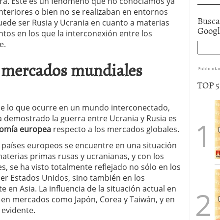
ra. Este es un fenómeno que no conocíamos ya
nteriores o bien no se realizaban en entornos
Busca
de ser Rusia y Ucrania en cuanto a materias
Goog
os en los que la interconexión entre los
e.
s mercados mundiales
Publicida
TOP 
l de lo que ocurre en un mundo interconectado,
a demostrado la guerra entre Ucrania y Rusia es
omía europea
respecto a los mercados globales.
s países europeos se encuentre en una situación
aterias primas rusas y ucranianas, y con los
, se ha visto totalmente reflejado no sólo en los
er Estados Unidos, sino también en los
en Asia. La influencia de la situación actual en
o en mercados como Japón, Corea y Taiwán, y en
 evidente.