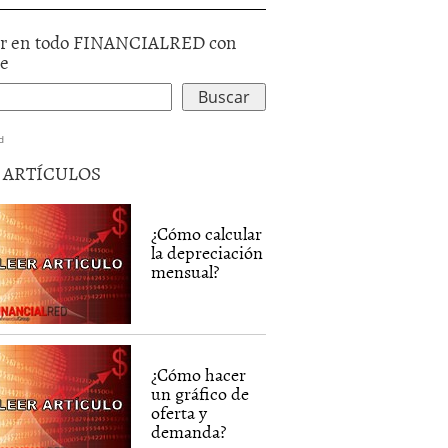
r en todo FINANCIALRED con
le
d
5 ARTÍCULOS
¿Cómo calcular
la depreciación
mensual?
¿Cómo hacer
un gráfico de
oferta y
demanda?