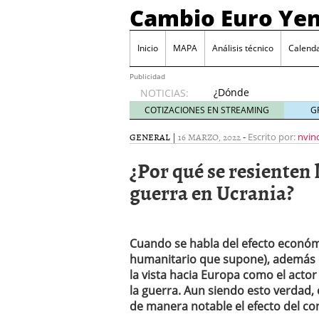
Cambio Euro Ye
Inicio
MAPA
Análisis técnico
Calenda
Publicidad
¿Dónde
NOTICIAS:
invertir
COTIZACIONES EN STREAMING
G
en
Japón?
GENERAL
|
16 MARZO, 2022
-
Escrito por:
nvin
octubre
¿Por qué se resienten 
31, 2024
Los desafíos de la econ
guerra en Ucrania?
¿Cuál es el salario pro
El declive continuado de
septiembre 26, 2023
El enigma del aceite de
Cuando se habla del efecto económi
extranjero?
septiembre 
humanitario que supone), además 
la vista hacia Europa como el acto
la guerra. Aun siendo esto verdad,
de manera notable el efecto del con