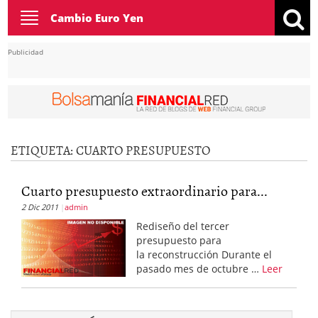
Toggle
Cambio Euro Yen
navigation
Publicidad
ETIQUETA:
CUARTO PRESUPUESTO
Cuarto presupuesto extraordinario para...
2 Dic 2011
admin
Rediseño del tercer
presupuesto para
la reconstrucción Durante el
pasado mes de octubre …
Leer