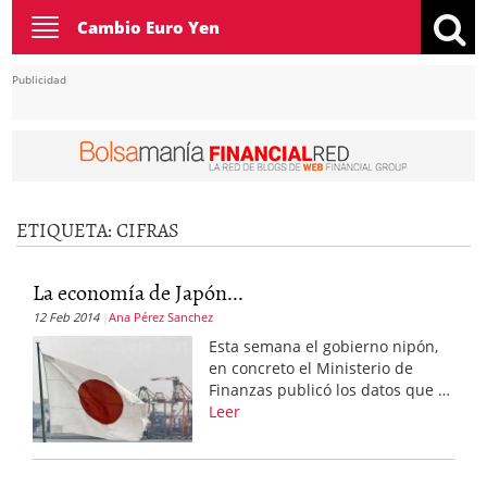
Toggle
Cambio Euro Yen
navigation
Publicidad
ETIQUETA:
CIFRAS
La economía de Japón...
12 Feb 2014
Ana Pérez Sanchez
Esta semana el gobierno nipón,
en concreto el Ministerio de
Finanzas publicó los datos que …
Leer