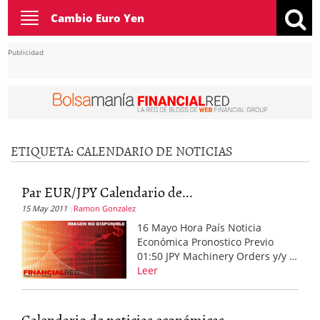
Toggle
Cambio Euro Yen
navigation
Publicidad
ETIQUETA:
CALENDARIO DE NOTICIAS
Par EUR/JPY Calendario de...
15 May 2011
Ramon Gonzalez
16 Mayo Hora País Noticia
Económica Pronostico Previo
01:50 JPY Machinery Orders y/y …
Leer
Calendario de noticias económicas...