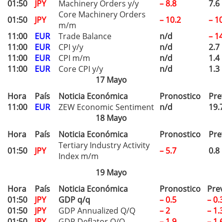
01:50
JPY
Machinery Orders y/y
– 8.8
7.6
Core Machinery Orders
01:50
JPY
– 10.2
– 1
m/m
11:00
EUR
Trade Balance
n/d
– 1
11:00
EUR
CPI y/y
n/d
2.7
11:00
EUR
CPI m/m
n/d
1.4
11:00
EUR
Core CPI y/y
n/d
1.3
17 Mayo
Hora
País
Noticia Económica
Pronostico
Pre
11:00
EUR
ZEW Economic Sentiment
n/d
19.
18 Mayo
Hora
País
Noticia Económica
Pronostico
Pre
Tertiary Industry Activity
01:50
JPY
– 5.7
0.8
Index m/m
19 Mayo
Hora
País
Noticia Económica
Pronostico
Pre
01:50
JPY
GDP q/q
– 0.5
– 0.
01:50
JPY
GDP Annualized Q/Q
– 2
– 1.
01:50
JPY
GDP Deflator Q/Q
– 1.9
– 1.