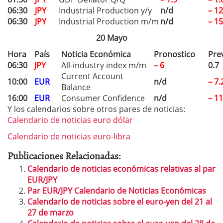
06:30
JPY
Industrial Production y/y
n/d
– 12
06:30
JPY
Industrial Production m/m
n/d
– 15
20 Mayo
Hora
País
Noticia Económica
Pronostico
Pre
06:30
JPY
All-industry index m/m
– 6
0.7
Current Account
10:00
EUR
n/d
– 7.
Balance
16:00
EUR
Consumer Confidence
n/d
– 11
Y los calendarios sobre otros pares de noticias:
Calendario de noticias euro dólar
Calendario de noticias euro-libra
Publicaciones Relacionadas:
Calendario de noticias económicas relativas al par
EUR/JPY
Par EUR/JPY Calendario de Noticias Económicas
Calendario de noticias sobre el euro-yen del 21 al
27 de marzo