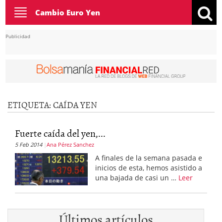
Toggle
Cambio Euro Yen
navigation
Publicidad
ETIQUETA:
CAÍDA YEN
Fuerte caída del yen,...
5 Feb 2014
Ana Pérez Sanchez
A finales de la semana pasada e
inicios de esta, hemos asistido a
una bajada de casi un …
Leer
Últimos artículos